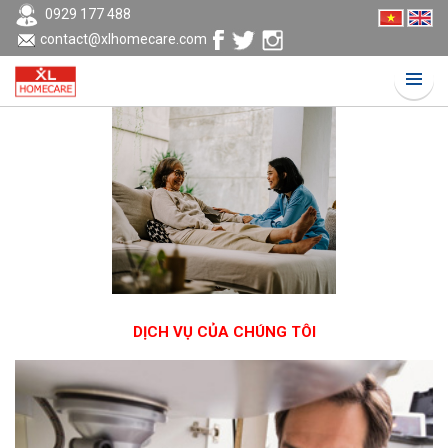
0929 177 488
contact@xlhomecare.com
DỊCH VỤ CỦA CHÚNG TÔI