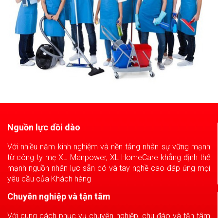
Nguồn lực dồi dào
Với nhiều năm kinh nghiệm và nền tảng nhân sự vững mạnh
từ công ty mẹ XL Manpower, XL HomeCare khẳng định thế
mạnh nguồn nhân lực sẵn có và tay nghề cao đáp ứng mọi
yêu cầu của Khách hàng
Chuyên nghiệp và tận tâm
Với cung cách phục vụ chuyên nghiệp, chu đáo và tận tâm