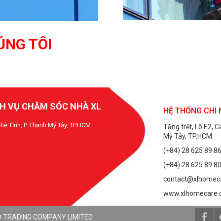
ÚNG TÔI
H VỤ CHĂM SÓC NHÀ XL
HỆ THỐNG CHI
hệ Tĩnh, P. Thạnh Mỹ Tây, TP.HCM.
Tầng trệt, Lô E2, 
Mỹ Tây, TP.HCM.
(+84) 28 625 89 8
(+84) 28 625 89 8
contact@xlhomec
www.xlhomecare
D TRADING COMPANY LIMITED