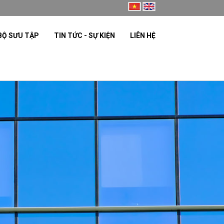
BỘ SƯU TẬP
TIN TỨC - SỰ KIỆN
LIÊN HỆ