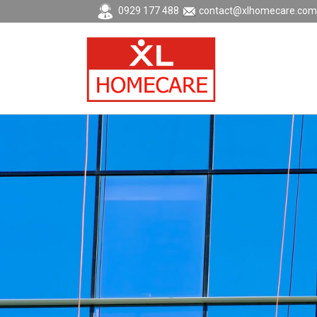
0929 177 488
contact@xlhomecare.com