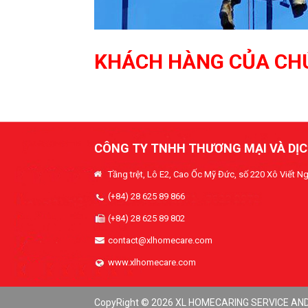
KHÁCH HÀNG CỦA CH
CÔNG TY TNHH THƯƠNG MẠI VÀ DỊC
Tầng trệt, Lô E2, Cao Ốc Mỹ Đức, số 220 Xô Viết Ng
(+84) 28 625 89 866
(+84) 28 625 89 802
contact@xlhomecare.com
www.xlhomecare.com
CopyRight © 2026 XL HOMECARING SERVICE AN