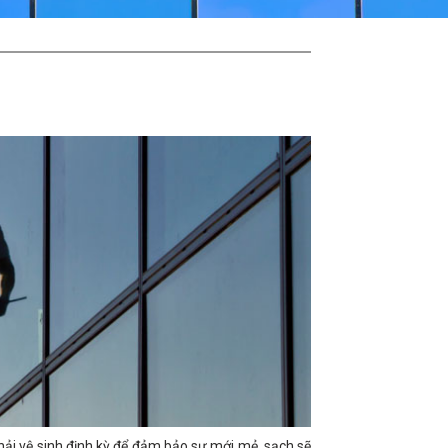
phải vệ sinh định kỳ để đảm bảo sự mới mẻ, sạch sẽ