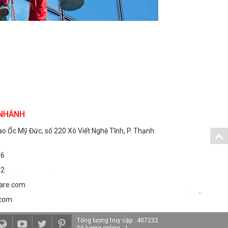
 NHÁNH
Cao Ốc Mỹ Đức, số 220 Xô Viết Nghệ Tĩnh, P. Thạnh
66
02
are.com
.com
Tổng lượng truy cập : 407232