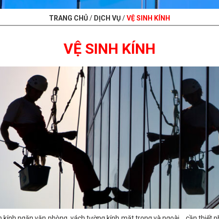
TRANG CHỦ
/
DỊCH VỤ
/
VỆ SINH KÍNH
VỆ SINH KÍNH
 kính ngăn văn phòng, vách tường kính mặt trong và ngoài... cần thiết 