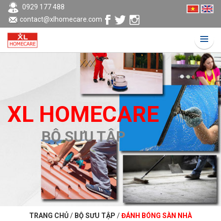
0929 177 488
contact@xlhomecare.com
XL HOMECARE
BỘ SƯU TẬP
TRANG CHỦ
/
BỘ SƯU TẬP
/
ĐÁNH BÓNG SÀN NHÀ